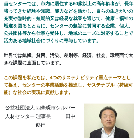
当センターでは、市内に居住する60歳以上の高年齢者が、長年
培ってきた経験や知識、能力などを活かし、自らの生きがいの
充実や臨時的・短期的又は軽易な就業を通じて、健康・福祉の
増進を図るとともに、センターの趣旨に賛同する企業、個人、
公共団体等から仕事を受注し、地域のニーズに対応することで
活力ある地域社会にづくりに寄与しています。
世界では飢餓、貧困、汚染、差別等、経済、社会、環境面で大
きな課題に直面しています。
この課題を私たちは、4つのサステナビリティ重点テーマとし
て捉え、センターの事業活動を推進し、サステナブル（持続可
能）な社会の実現に貢献します。
公益社団法人 四條畷市シルバー
人材センター 理事長 田中
俊行