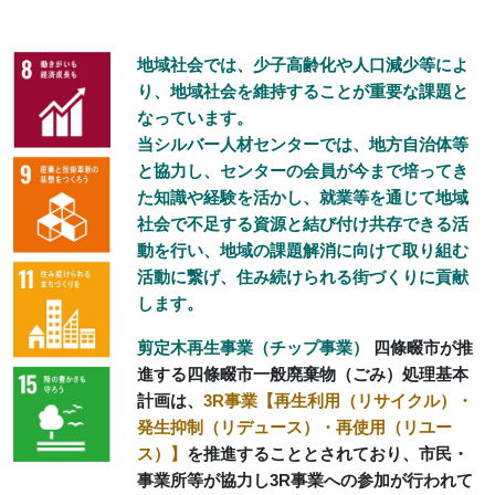
地域社会では、少子高齢化や人口減少等によ
り、地域社会を維持することが重要な課題と
なっています。
当シルバー人材センターでは、地方自治体等
と協力し、センターの会員が今まで培ってき
た知識や経験を活かし、就業等を通じて地域
社会で不足する資源と結び付け共存できる活
動を行い、地域の課題解消に向けて取り組む
活動に繋げ、住み続けられる街づくりに貢献
します。
剪定木再生事業（チップ事業）
四條畷市が推
進する四條畷市一般廃棄物（ごみ）処理基本
計画は、
3R事業【再生利用（リサイクル）・
発生抑制（リデュース）・再使用（リユー
ス）】
を推進することとされており、市民・
事業所等が協力し3R事業への参加が行われて